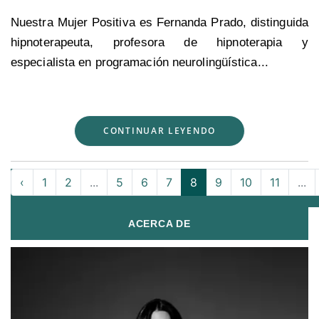
Nuestra Mujer Positiva es Fernanda Prado, distinguida
hipnoterapeuta, profesora de hipnoterapia y
especialista en programación neurolingüística...
CONTINUAR LEYENDO
‹
1
2
...
5
6
7
8
9
10
11
...
ACERCA DE