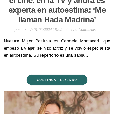
el cine, en la TV y ahora es
experta en autoestima: ‘Me
llaman Hada Madrina’
por
/
01/05/2024 18:05
/
0 Comments
Nuestra Mujer Positiva es Carmela Montanari, que
empezó a viajar, se hizo actriz y se volvió especialista
en autoestima. Su repertorio es una sabia...
CONTINUAR LEYENDO