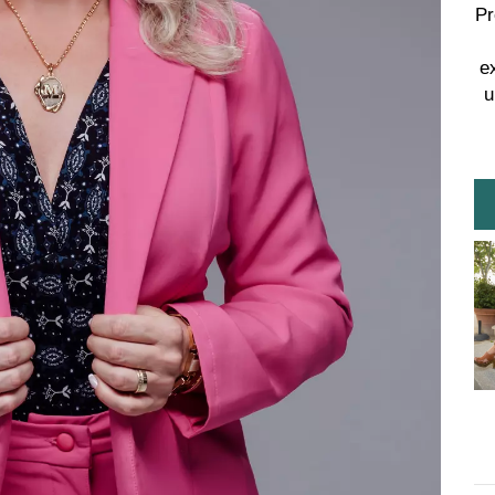
Pr
e
u