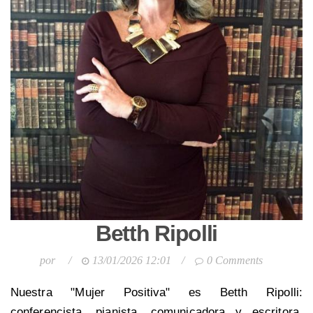
Betth Ripolli
por
/
13/01/2026 12:01
/
0 Comments
Nuestra "Mujer Positiva" es Betth Ripolli:
conferencista, pianista, comunicadora y escritora.