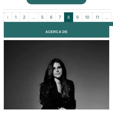
‹
1
2
...
5
6
7
8
9
10
11
...
ACERCA DE