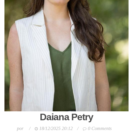
Daiana Petry
por
/
18/12/2025 20:12
/
0 Comments