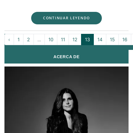
CONTINUAR LEYENDO
‹
1
2
...
10
11
12
13
14
15
16
ACERCA DE